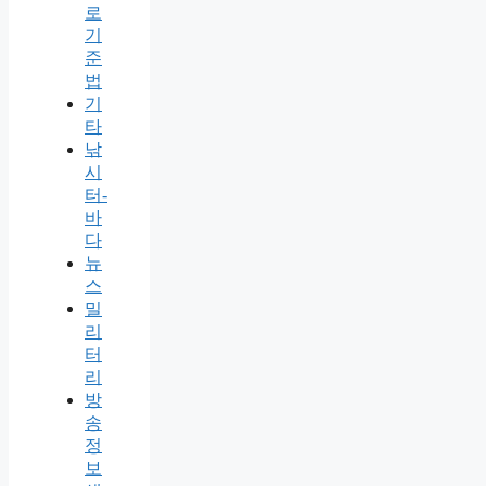
로
기
준
법
기
타
낚
시
터-
바
다
뉴
스
밀
리
터
리
방
송
정
보