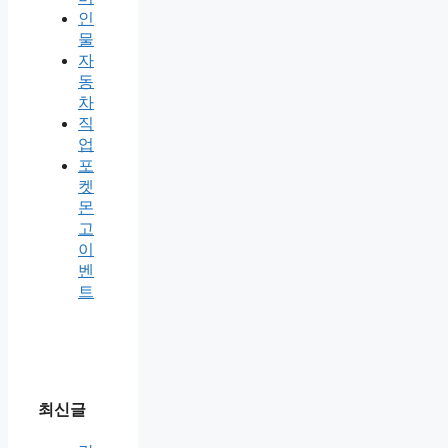
인
물
자
동
차
직
업
포
켓
몬
고
이
벤
트
최신글