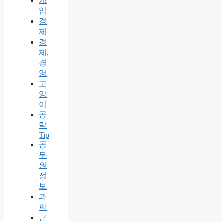
게
임
경
제
경
제,
경
영
고
양
이
공
략
Tip
공
무
원
정
보
과
학
근