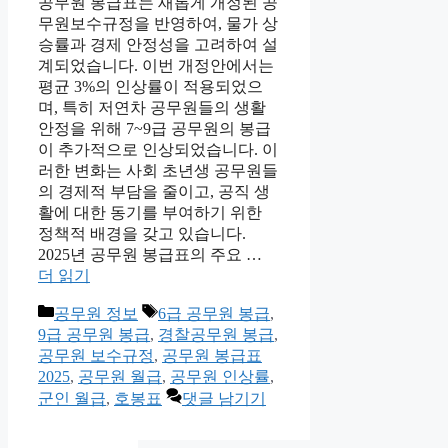
공무원 봉급표는 새롭게 개정된 공
무원보수규정을 반영하여, 물가 상
승률과 경제 안정성을 고려하여 설
계되었습니다. 이번 개정안에서는
평균 3%의 인상률이 적용되었으
며, 특히 저연차 공무원들의 생활
안정을 위해 7~9급 공무원의 봉급
이 추가적으로 인상되었습니다. 이
러한 변화는 사회 초년생 공무원들
의 경제적 부담을 줄이고, 공직 생
활에 대한 동기를 부여하기 위한
정책적 배경을 갖고 있습니다.
2025년 공무원 봉급표의 주요 …
더 읽기
카
태
공무원 정보
6급 공무원 봉급
,
테
그
9급 공무원 봉급
,
경찰공무원 봉급
,
고
공무원 보수규정
,
공무원 봉급표
리
2025
,
공무원 월급
,
공무원 인상률
,
군인 월급
,
호봉표
댓글 남기기