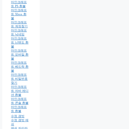
마인크래프
트 PS 환불
마인크래프
트 Xbox 환
불
마인크래프
트 계정찾기
마인크래프
트 닉네임
마인크래프
트 닌텐도 환
불
마인크래프
트 모바일 환
불
마인크래프
트 베드락 환
불
마인크래프
트 비밀번호
찾기
마인크래프
트 자바 에디
션 환불
마인크래프
트 콘솔 환불
마인크래프
트 환불
수정 갬빗
수정 갬빗 애
쉬
애쉬 자이라