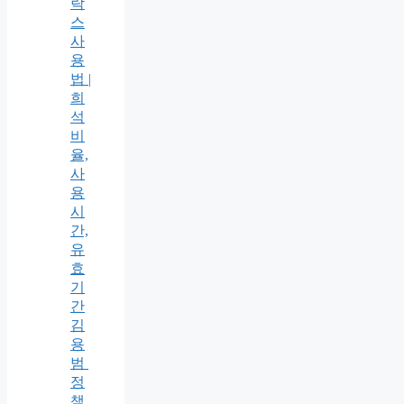
락
스
사
용
법 |
희
석
비
율,
사
용
시
간,
유
효
기
간
김
용
범
정
책