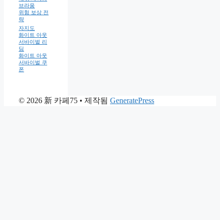
브라움
위험 보상 전
략
자지도
화이트 아웃
서바이벌 리
딤
화이트 아웃
서바이벌 쿠
폰
© 2026 新 카페75
• 제작됨
GeneratePress