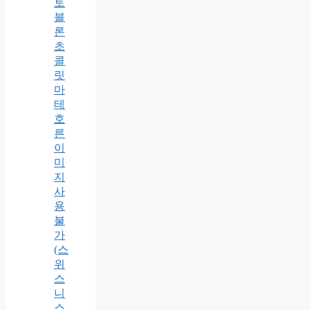
토
블
론
초
콜
릿
마
테
호
른
이
미
지
사
용
불
가
(스
위
스
니
스