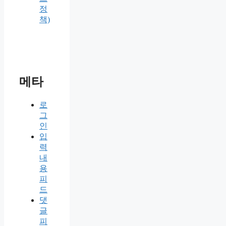
정
책)
메타
로
그
인
입
력
내
용
피
드
댓
글
피