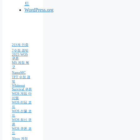
드
WordPress.org
2단계 인증
7수정 갬빗
2025 WOS
쿠폰
MS 계정 복
구
NameMC
TFT 수정 갬
빗
Whiteout
Survival 쿠폰
WOS 게임 아
이템
WOS 리딤 코
드
WOS 선물 코
드
WOS 최신 쿠
폰
WOS 쿠폰 코
드
Xbox 계정