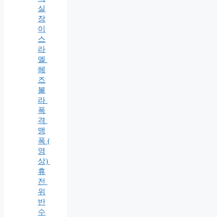
실
장
이
스
라
엘
헤
즈
볼
라
폭
격
맹
폭 (
영
상)
휴
전
위
반
수