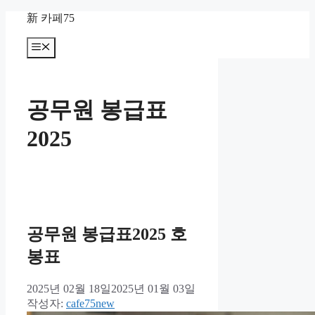
컨
新 카페75
텐
츠
메
뉴
로
건
너
공무원 봉급표
뛰
기
2025
공무원 봉급표2025 호
봉표
2025년 02월 18일
2025년 01월 03일
작성자:
cafe75new