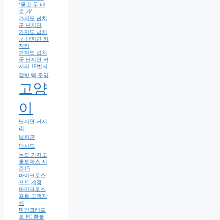
‘묻고 두 배
로 가’
가지도 넙치
군 난지면
가지도 넙치
군 난지면 커
지리
가지도 넙치
군 난지면 커
지리 19번지
갬빗 덱 운영
고양
이
난지면 커지
리
넙치군
당사도
독도 가지도
롤토체스 시
즌15
마이크로소
프트 계정
마이크로소
프트 고객지
원
마인크래프
트 PC 환불