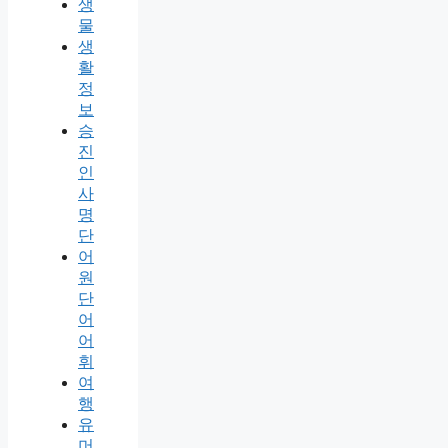
생
물
생
활
정
보
승
진
인
사
명
단
어
원
단
어
어
휘
여
행
유
머