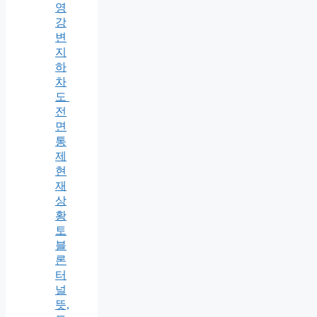
영
강
변
지
하
차
도
전
면
통
제
현
재
상
황
토
블
론
터
널
뜻,